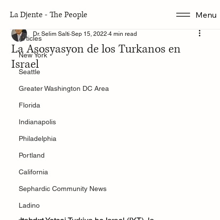
La Djente - The People
Menu
Articles
Dr. Selim Salti
Sep 15, 2022
4 min read
Articles
La Asosyasyon de los Turkanos en
New York
Israel
Seattle
Greater Washington DC Area
Florida
Indianapolis
Philadelphia
Portland
California
Sephardic Community News
Ladino