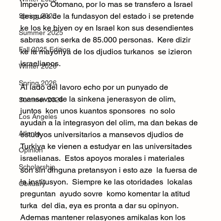
Imperyo Otomano, por lo mas se transfero a Israel 
después de la fundasyon del estado i se pretende 
Spring 2025
ke los ke biven oy en Israel kon sus desendientes 
Summer 2025
sabras son serka de 85.000 personas.  Kere dizir 
Fall 2025 Edition
ke la mayoriya de los djudios turkanos  se izieron 
israelianos.
Winter 2026
Spring 2026
Al lado del lavoro echo por un punyado de 
mansevos de la sinkena jenerasyon de olim, 
Summer 2026
juntos  kon unos kuantos sponsores  no solo 
Los Angeles
ayudan a la integrasyon del olim, ma dan bekas de 
Atlanta
estudyos universitarios a mansevos djudios de 
Turkiya ke vienen a estudyar en las universitades 
Opinion
israelianas.  Estos apoyos morales i materiales  
Scholarship
son sin dinguna pretansyon i esto aze  la fuersa de 
la institusyon.  Siempre ke las otoridades  lokalas  
Obituary
preguntan  ayudo sovre  komo komentar la atitud 
turka  del dia, eya es pronta a dar su opinyon.  
Ademas mantener relasyones amikalas kon los 