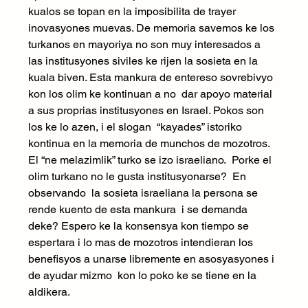
kualos se topan en la imposibilita de trayer 
inovasyones muevas. De memoria savemos ke los 
turkanos en mayoriya no son muy interesados a 
las institusyones siviles ke rijen la sosieta en la 
kuala biven. Esta mankura de entereso sovrebivyo 
kon los olim ke kontinuan a no  dar apoyo material 
a sus proprias institusyones en Israel. Pokos son 
los ke lo azen, i el slogan  “kayades” istoriko 
kontinua en la memoria de munchos de mozotros. 
El “ne melazimlik” turko se izo israeliano.  Porke el 
olim turkano no le gusta institusyonarse?  En 
observando  la sosieta israeliana la persona se 
rende kuento de esta mankura  i se demanda 
deke? Espero ke la konsensya kon tiempo se 
espertara i lo mas de mozotros intendieran los 
benefisyos a unarse libremente en asosyasyones i 
de ayudar mizmo  kon lo poko ke se tiene en la 
aldikera. 