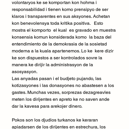
volontaryos ke se komportan kon hohma i 
responsabilidad i tienen komo prensipyo de ser 
klaros i transparentes en sus aksyones. Achetan 
kon benevolensya toda kritika positiva.   Esto 
mostra el komporto  el kual  es gravado en muestra 
konsensia komun konsiderada komo  la baza del 
entendimiento de la demokrasia de la sosietad 
moderna a la kuala apartenemos. Lo ke  kere dizir 
ke son dispuestos a ser kontrolados sovre la 
manera ke dirijir la administrasyon de la 
asosyasyon.
Las anyadas pasan i el budjeto pujando, las 
kotizasyones i las donasyones no abastesen a los 
gastes. Munchas vezes, sorprezas dezagreavles 
meten los dirijentes en apreto ke no saven ande 
dar la kavesa para arekojer dinero. 
Pokos son los djudios turkanos ke keraran 
apiadarsen de los dirijentes en estrechura, los 