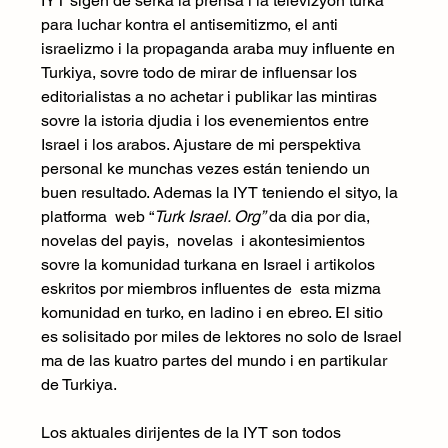
IYT sigen de serka la prensa i la televizyon turka  
para luchar kontra el antisemitizmo, el anti 
israelizmo i la propaganda araba muy influente en 
Turkiya, sovre todo de mirar de influensar los 
editorialistas a no achetar i publikar las mintiras 
sovre la istoria djudia i los evenemientos entre 
Israel i los arabos. Ajustare de mi perspektiva 
personal ke munchas vezes están teniendo un 
buen resultado. Ademas la IYT teniendo el sityo, la 
platforma  web “
Turk Israel. Org”
 da dia por dia, 
novelas del payis,  novelas  i akontesimientos 
sovre la komunidad turkana en Israel i artikolos 
eskritos por miembros influentes de  esta mizma 
komunidad en turko, en ladino i en ebreo. El sitio 
es solisitado por miles de lektores no solo de Israel 
ma de las kuatro partes del mundo i en partikular 
de Turkiya.
Los aktuales dirijentes de la IYT son todos 