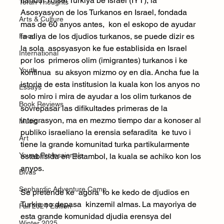
Itahdut Yotsei Turkiya be Israel (IYT), la 
Torah Thoughts
Asosyasyon de los Turkanos en Israel, fondada 
Arts & Culture
mas de 60 anyos antes,  kon el eskopo de ayudar 
la aliya de los djudios turkanos, se puede dizir es 
Food
la sola  asosyasyon ke fue establisida en Israel  
International
por los  primeros olim (imigrantes) turkanos i ke 
Youth
kontinua  su aksyon mizmo oy en dia. Ancha fue la 
istoria de esta institusion la kuala kon los anyos no 
Essays
solo miro i mira de ayudar a los olim turkanos de 
Book Reviews
sovrepasar las difikultades primeras de la 
integrasyon, ma en mezmo tiempo dar a konoser al 
Music
publiko israeliano la erensia sefaradita  ke tuvo i 
Art
tiene la grande komunitad turka partikularmente 
Young Professionals
establisida en Estambol, la kuala se achiko kon los 
anyos.  
Bivas
Sephardic Adventure Camp
Se pretende ke  agora  lo ke kedo de djudios en 
Turkia no depasa  kinzemil almas. La mayoriya de 
Fall 2024 Edition
esta grande komunidad djudia erensya del 
Winter 2025