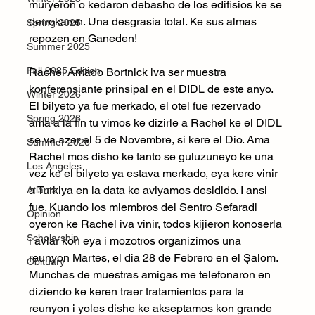
muryeron o kedaron debasho de los edifisios ke se 
derrokaron. Una desgrasia total. Ke sus almas 
Spring 2025
repozen en Ganeden!
Summer 2025
Fall 2025 Edition
Rachel Amado Bortnick iva ser muestra 
konferensiante prinsipal en el DIDL de este anyo. 
Winter 2026
El bilyeto ya fue merkado, el otel fue rezervado 
Spring 2026
ama a la fin tu vimos ke dizirle a Rachel ke el DIDL 
se va azer el 5 de Novembre, si kere el Dio. Ama 
Summer 2026
Rachel mos disho ke tanto se guluzuneyo ke una 
Los Angeles
vez ke el bilyeto ya estava merkado, eya kere vinir 
a Turkiya en la data ke aviyamos desidido. I ansi 
Atlanta
fue. Kuando los miembros del Sentro Sefaradi 
Opinion
oyeron ke Rachel iva vinir, todos kijieron konoserla 
Scholarship
i avlar kon eya i mozotros organizimos una 
reunyon Martes, el dia 28 de Febrero en el Şalom. 
Obituary
Munchas de muestras amigas me telefonaron en 
diziendo ke keren traer tratamientos para la 
reunyon i yoles dishe ke akseptamos kon grande 