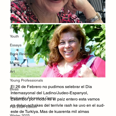
Torah Thoughts
Arts & Culture
Food
International
Youth
Essays
Book Reviews
Music
Art
Young Professionals
El 26 de Febrero no pudimos selebrar el Dia 
Bivas
Internasyonal del Ladino/Judeo-Espanyol, 
Sephardic Adventure Camp
Estambol por modo ke el paiz entero esta vamos 
en dolyo achakes del terrivle rash ke uvo en el sud-
Fall 2024 Edition
este de Turkiya. Mas de kuarenta mil almas 
Winter 2025