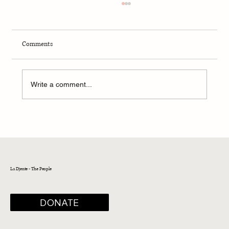
Comments
Kaminando i Avlando
Write a comment...
La Djente - The People
DONATE