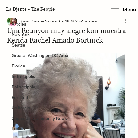
La Djente - The People
Menu
Articles
Karen Gerson Sarhon
Apr 18, 2023
2 min read
Articles
Una Reunyon muy alegre kon muestra
New York
Kerida Rachel Amado Bortnick
Seattle
Greater Washington DC Area
Florida
Indianapolis
Philadelphia
Portland
California
Sephardic Community News
Ladino