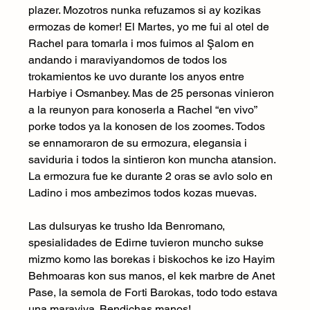
plazer. Mozotros nunka refuzamos si ay kozikas 
ermozas de komer! El Martes, yo me fui al otel de 
Rachel para tomarla i mos fuimos al Şalom en 
andando i maraviyandomos de todos los 
trokamientos ke uvo durante los anyos entre 
Harbiye i Osmanbey. Mas de 25 personas vinieron 
a la reunyon para konoserla a Rachel “en vivo” 
porke todos ya la konosen de los zoomes. Todos 
se ennamoraron de su ermozura, elegansia i 
saviduria i todos la sintieron kon muncha atansion. 
La ermozura fue ke durante 2 oras se avlo solo en 
Ladino i mos ambezimos todos kozas muevas.
Las dulsuryas ke trusho Ida Benromano, 
spesialidades de Edirne tuvieron muncho sukse 
mizmo komo las borekas i biskochos ke izo Hayim 
Behmoaras kon sus manos, el kek marbre de Anet 
Pase, la semola de Forti Barokas, todo todo estava 
una maraviya. Bendichas manos!