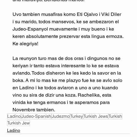
Uvo tambien musafiras komo Eti Ojalvo i Viki Diler 
i su marido, todos mansevos, ke se ambezaron el 
Judeo-Espanyol muevamente i muy bueno i ke 
keren absolutamente prezervar esta lingua ermoza. 
Ke alegriya!
La reunyon turo mas de dos oras i dingunos no se 
keriyan ir tanto estava interesante lo ke se estava 
avlando. Todos disheron ke les kedo la savor en la 
boka. A mi lo mas ke me plazyo fue ke se avlo solo 
en Ladino i ke todos avlaron a uno a uno kuando 
vino su sira de dizir una koza. Rachelika, esta 
vinida ke tenga ermanos i te asperamos para 
Novembre tambien.
Ladino
Judeo-Spanish
Judezmo
Turkey
Turkish Jews
Turkish
Turkish Jew
Ladino